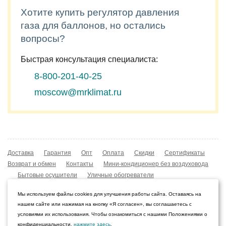
Хотите купить регулятор давления
газа для баллонов, но остались
вопросы?
Быстрая консультация специалиста:
8-800-201-40-25
moscow@mrklimat.ru
Доставка
Гарантия
Опт
Оплата
Скидки
Сертификаты
Возврат и обмен
Контакты
Мини-кондиционер без воздуховода
Бытовые осушители
Уличные обогреватели
Охладители воздуха
Мобильные кондиционеры
Мы используем файлы cookies для улучшения работы сайта. Оставаясь на
Охладители воздуха
Конвекторы NOBO
нашем сайте или нажимая на кнопку «Я согласен», вы соглашаетесь с
Мойка воздуха Boneco W210
условиями их использования. Чтобы ознакомиться с нашими Положениями о
конфиденциальности,
нажмите здесь
.
© 2009–2026 Интернет-магазин «Мистер Климат»