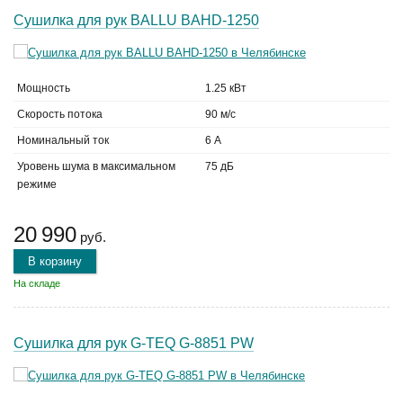
Сушилка для рук BALLU BAHD-1250
Мощность
1.25 кВт
Скорость потока
90 м/с
Номинальный ток
6 А
Уровень шума в максимальном
75 дБ
режиме
20 990
руб.
В корзину
На складе
Сушилка для рук G-TEQ G-8851 PW