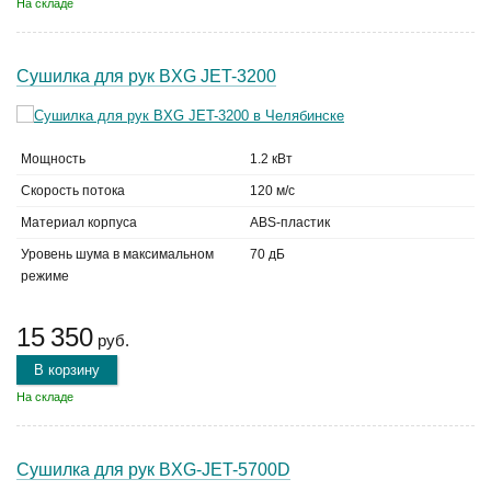
На складе
Сушилка для рук BXG JET-3200
Мощность
1.2 кВт
Скорость потока
120 м/с
Материал корпуса
ABS-пластик
Уровень шума в максимальном
70 дБ
режиме
15 350
руб.
В корзину
На складе
Сушилка для рук BXG-JET-5700D