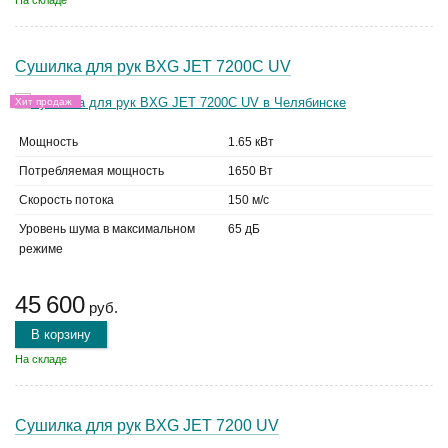
На складе
Сушилка для рук BXG JET 7200С UV
Хит продаж
Мощность
1.65 кВт
Потребляемая мощность
1650 Вт
Скорость потока
150 м/с
Уровень шума в максимальном
65 дБ
режиме
45 600
руб.
В корзину
На складе
Сушилка для рук BXG JET 7200 UV