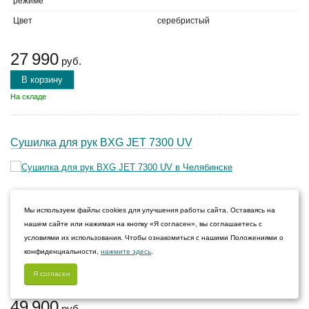
режиме
Цвет
серебристый
27 990
руб.
В корзину
На складе
Сушилка для рук BXG JET 7300 UV
Мощность
1.65 кВт
Мы используем файлы cookies для улучшения работы сайта. Оставаясь на
Скорость потока
150 м/с
нашем сайте или нажимая на кнопку «Я согласен», вы соглашаетесь с
Уровень шума в максимальном
65 дБ
условиями их использования. Чтобы ознакомиться с нашими Положениями о
режиме
конфиденциальности,
нажмите здесь
.
Цвет
черный
Я согласен
49 900
руб.