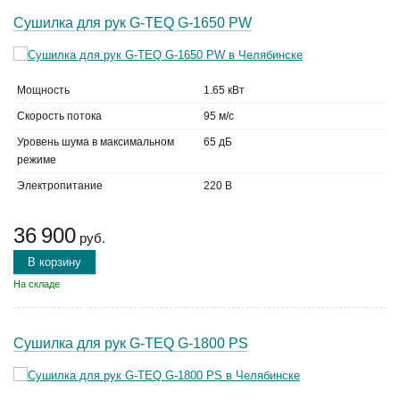
Сушилка для рук G-TEQ G-1650 PW
Мощность
1.65 кВт
Скорость потока
95 м/с
Уровень шума в максимальном
65 дБ
режиме
Электропитание
220 В
36 900
руб.
В корзину
На складе
Сушилка для рук G-TEQ G-1800 PS