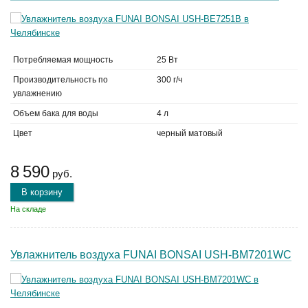
Потребляемая мощность
25 Вт
Производительность по
300 г/ч
увлажнению
Объем бака для воды
4 л
Цвет
черный матовый
8 590
руб.
В корзину
На складе
Увлажнитель воздуха FUNAI BONSAI USH-BM7201WC