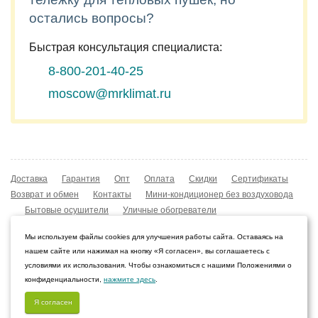
остались вопросы?
Быстрая консультация специалиста:
8-800-201-40-25
moscow@mrklimat.ru
Доставка
Гарантия
Опт
Оплата
Скидки
Сертификаты
Возврат и обмен
Контакты
Мини-кондиционер без воздуховода
Бытовые осушители
Уличные обогреватели
Охладители воздуха
Мобильные кондиционеры
Мы используем файлы cookies для улучшения работы сайта. Оставаясь на
Охладители воздуха
Конвекторы NOBO
нашем сайте или нажимая на кнопку «Я согласен», вы соглашаетесь с
Мойка воздуха Boneco W210
условиями их использования. Чтобы ознакомиться с нашими Положениями о
конфиденциальности,
нажмите здесь
.
© 2009–2026 Интернет-магазин «Мистер Климат»
Челябинск, Челябинская область
Я согласен