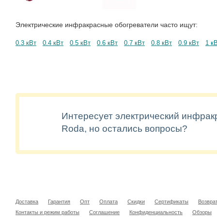
Электрические инфракрасные обогреватели часто ищут:
0.3 кВт
0.4 кВт
0.5 кВт
0.6 кВт
0.7 кВт
0.8 кВт
0.9 кВт
1 к
Интересует электрический инфрак
Roda, но остались вопросы?
Доставка
Гарантия
Опт
Оплата
Скидки
Сертификаты
Возвра
Контакты и режим работы
Соглашение
Конфиденциальность
Обзоры