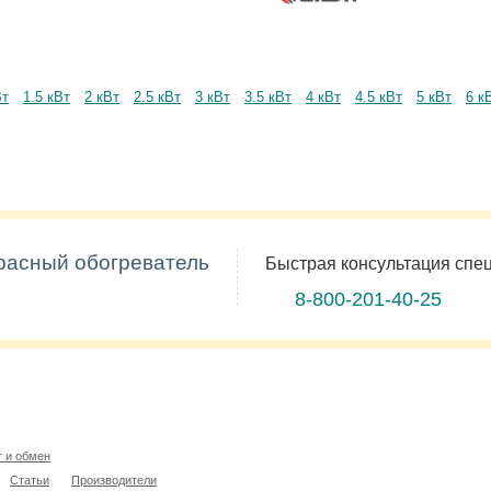
Вт
1.5 кВт
2 кВт
2.5 кВт
3 кВт
3.5 кВт
4 кВт
4.5 кВт
5 кВт
6 к
расный обогреватель
Быстрая консультация спе
8-800-201-40-25
т и обмен
Статьи
Производители