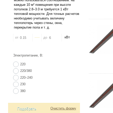
кВт
от
до
Электропитание, В
:
220
220/380
220–240
230
380
Подобрать
Очистить форму