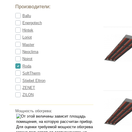
Производители:
Ballu
Energotech
Hintek
Loriot
Master
Neoclima
Noirot
Roda
SoftTherm
Stiebel Eltron
ZENET
ZILON
Мощность обогрева
: