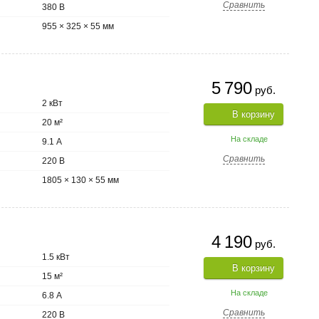
Сравнить
380 В
955 × 325 × 55 мм
5 790
руб.
2 кВт
В корзину
20 м²
На складе
9.1 А
Сравнить
220 В
1805 × 130 × 55 мм
4 190
руб.
1.5 кВт
В корзину
15 м²
На складе
6.8 А
Сравнить
220 В