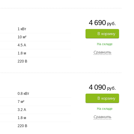
4 690
руб.
1 кВт
В корзину
10 м²
На складе
4.5 А
Сравнить
1.8 м
220 В
4 090
руб.
0.8 кВт
В корзину
7 м²
На складе
3.2 А
Сравнить
1.8 м
220 В