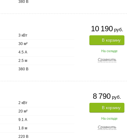
380 В
10 190
руб.
3 кВт
В корзину
30 м²
На складе
4.5 А
Сравнить
2.5 м
380 В
8 790
руб.
2 кВт
В корзину
20 м²
На складе
9.1 А
Сравнить
1.8 м
220 В