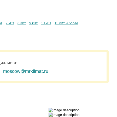
Вт
7 кВт
8 кВт
9 кВт
10 кВт
15 кВт и более
циалиста:
moscow@mrklimat.ru