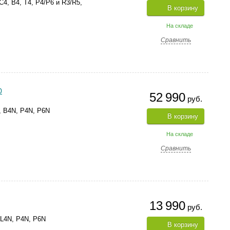
, B4, T4, P4/P6 и R3/R5,
В корзину
На складе
Сравнить
0
52 990
руб.
, B4N, P4N, P6N
В корзину
На складе
Сравнить
13 990
руб.
 L4N, P4N, P6N
В корзину