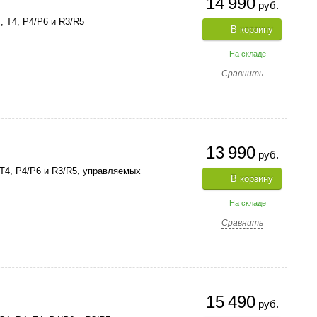
14 990
руб.
 T4, P4/P6 и R3/R5
В корзину
На складе
Сравнить
13 990
руб.
T4, P4/P6 и R3/R5, управляемых
В корзину
На складе
Сравнить
15 490
руб.