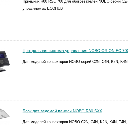
Приемник R80 RSC 700 для обогревателей NOBO серии C2/C4
управляемых ECOHUB
Центральная система управления NOBO ORION EC 70
Для моделей конвекторов NOBO серий С2N, C4N, К2N, K4N
Блок для ведомой панели NOBO R80 SXX
Для моделей конвекторов NOBO C2N, C4N, K2N, K4N, T4N,