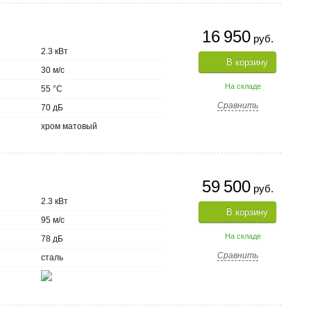
16 950
руб.
2.3 кВт
В корзину
30 м/с
На складе
55 °C
Сравнить
70 дБ
хром матовый
59 500
руб.
2.3 кВт
В корзину
95 м/с
На складе
78 дБ
Сравнить
сталь