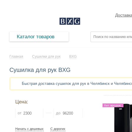
Доставк
Каталог товаров
Главная
Сушилки для рук
BXG
Сушилка для рук BXG
Быстрая доставка сушилок для рук в Челябинск и Челябин
Цена:
Хит продаж
от
до
Начать с дешевых
С дорогих