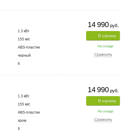
14 990
руб.
1.3 кВт
В корзину
155 м/с
На складе
ABS-пластик
Сравнить
черный
II
14 990
руб.
1.3 кВт
В корзину
155 м/с
На складе
ABS-пластик
Сравнить
хром
II