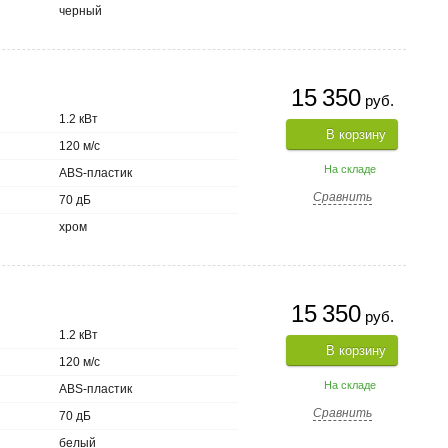
черный
15 350
руб.
1.2 кВт
В корзину
120 м/с
На складе
ABS-пластик
Сравнить
70 дБ
хром
15 350
руб.
1.2 кВт
В корзину
120 м/с
На складе
ABS-пластик
Сравнить
70 дБ
белый