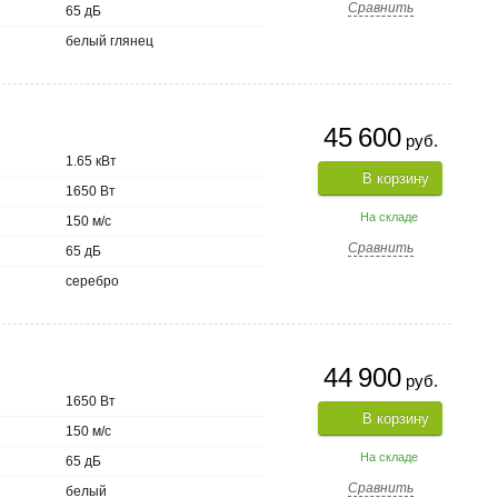
Сравнить
65 дБ
белый глянец
45 600
руб.
1.65 кВт
В корзину
1650 Вт
На складе
150 м/с
Сравнить
65 дБ
серебро
44 900
руб.
1650 Вт
В корзину
150 м/с
На складе
65 дБ
Сравнить
белый