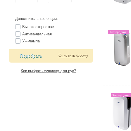
Дополнительные опции
:
Высокоскоростная
Хит продаж
Антивандальная
УФ-лампа
Подобрать
Очистить форму
Как выбрать сушилку для рук?
Хит продаж