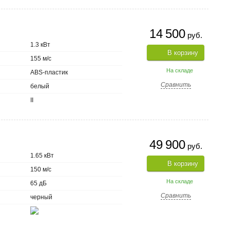
14 500
руб.
1.3 кВт
В корзину
155 м/с
На складе
ABS-пластик
Сравнить
белый
II
49 900
руб.
1.65 кВт
В корзину
150 м/с
На складе
65 дБ
Сравнить
черный