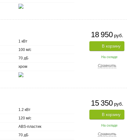
18 950
руб.
1 кВт
В корзину
100 м/с
На складе
70 дБ
Сравнить
хром
15 350
руб.
1.2 кВт
В корзину
120 м/с
На складе
ABS-пластик
Сравнить
70 дБ