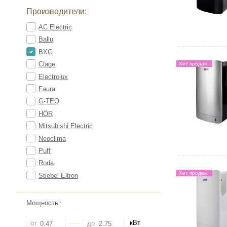
Производители:
AC Electric
Ballu
BXG
Clage
Хит продаж
Electrolux
Faura
G-TEQ
HÖR
Mitsubishi Electric
Neoclima
Puff
Roda
Хит продаж
Stiebel Eltron
Мощность
:
кВт
от
до