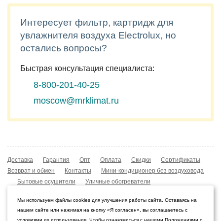
Интересует фильтр, картридж для
увлажнителя воздуха Electrolux, но
остались вопросы?
Быстрая консультация специалиста:
8-800-201-40-25
moscow@mrklimat.ru
Доставка
Гарантия
Опт
Оплата
Скидки
Сертификаты
Возврат и обмен
Контакты
Мини-кондиционер без воздуховода
Бытовые осушители
Уличные обогреватели
Охладители воздуха
Мобильные кондиционеры
Мы используем файлы cookies для улучшения работы сайта. Оставаясь на
Охладители воздуха
Конвекторы NOBO
нашем сайте или нажимая на кнопку «Я согласен», вы соглашаетесь с
Мойка воздуха Boneco W210
условиями их использования. Чтобы ознакомиться с нашими Положениями о