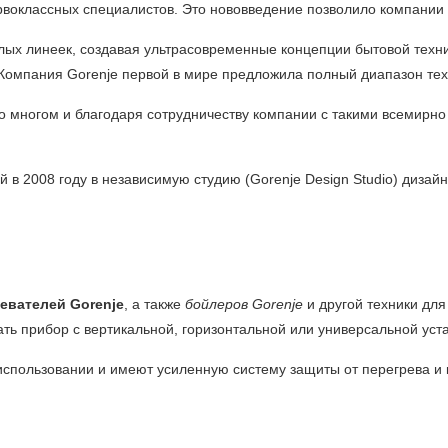
воклассных специалистов. Это нововведение позволило компании 
елых линеек, создавая ультрасовременные концепции бытовой тех
 Компания Gorenje первой в мире предложила полный диапазон тех
о многом и благодаря сотрудничеству компании с такими всемирно и
 в 2008 году в независимую студию (Gorenje Design Studio) дизай
евателей Gorenje
, а также
бойлеров Gorenje
и другой техники для
ать прибор с вертикальной, горизонтальной или универсальной уст
спользовании и имеют усиленную систему защиты от перегрева и 