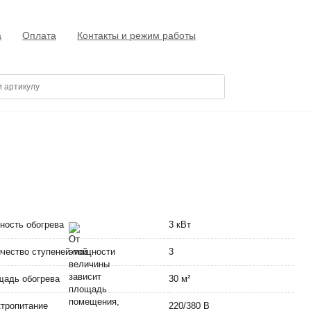
а
Оплата
Контакты и режим работы
ность обогрева
3 кВт
чество ступеней мощности
3
адь обогрева
30 м²
тропитание
220/380 В