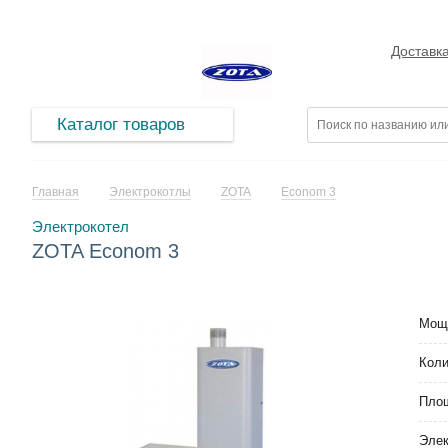
Доставк
Каталог товаров
Главная
Электрокотлы
ZOTA
Econom 3
Электрокотел
ZOTA Econom 3
Мощ
Коли
Площ
Элек