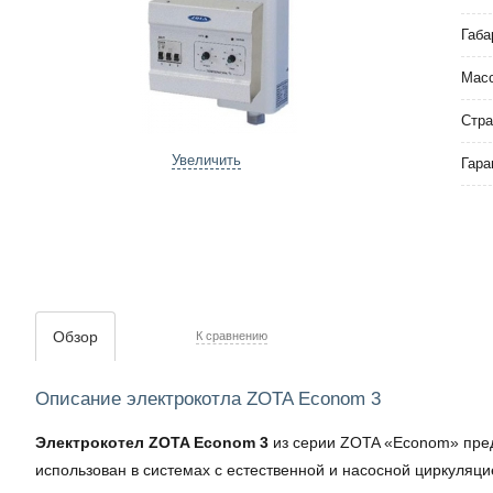
Габа
Мас
Стра
Увеличить
Гара
Обзор
К сравнению
Описание электрокотла ZOTA Econom 3
Электрокотел ZOTA Econom 3
из серии ZOTA «Econom» пред
использован в системах с естественной и насосной циркуляци