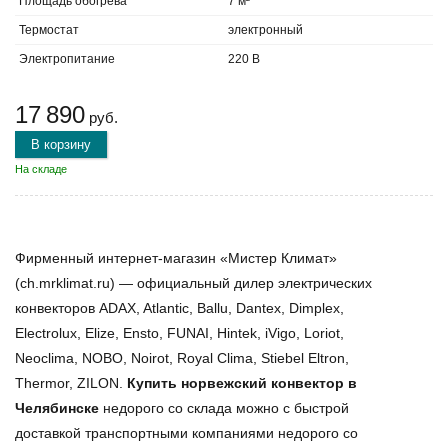
Площадь обогрева
7 м²
Термостат
электронный
Электропитание
220 В
17 890
руб.
В корзину
На складе
Фирменный интернет-магазин «Мистер Климат»
(ch.mrklimat.ru) — официальный дилер электрических
конвекторов ADAX, Atlantic, Ballu, Dantex, Dimplex,
Electrolux, Elize, Ensto, FUNAI, Hintek, iVigo, Loriot,
Neoclima, NOBO, Noirot, Royal Clima, Stiebel Eltron,
Thermor, ZILON.
Купить норвежский конвектор в
Челябинске
недорого со склада можно с быстрой
доставкой транспортными компаниями недорого со