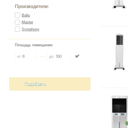
Производители:
Ballu
Master
Symphony
Площадь помещения
:
м²
от
до
Подобрать