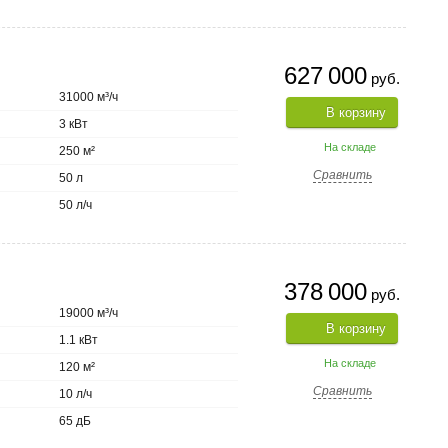
627 000
руб.
31000 м³/ч
В корзину
3 кВт
На складе
250 м²
Сравнить
50 л
50 л/ч
378 000
руб.
19000 м³/ч
В корзину
1.1 кВт
На складе
120 м²
Сравнить
10 л/ч
65 дБ