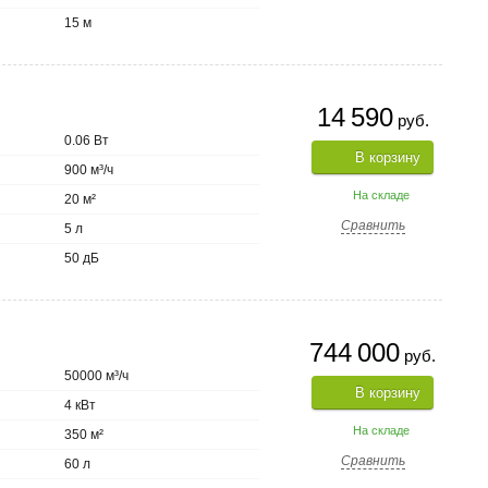
15 м
14 590
руб.
0.06 Вт
В корзину
900 м³/ч
На складе
20 м²
Сравнить
5 л
50 дБ
744 000
руб.
50000 м³/ч
В корзину
4 кВт
На складе
350 м²
Сравнить
60 л