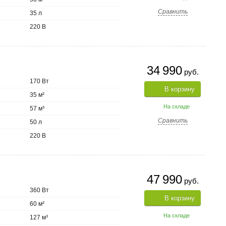
Сравнить
35 л
220 В
34 990
руб.
170 Вт
В корзину
35 м²
На складе
57 м³
Сравнить
50 л
220 В
47 990
руб.
360 Вт
В корзину
60 м²
На складе
127 м³