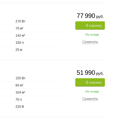
77 990
руб.
270 Вт
В корзину
70 м²
На складе
142 м³
Сравнить
100 л
25 м
51 990
руб.
155 Вт
В корзину
60 м²
На складе
104 м³
Сравнить
70 л
220 В