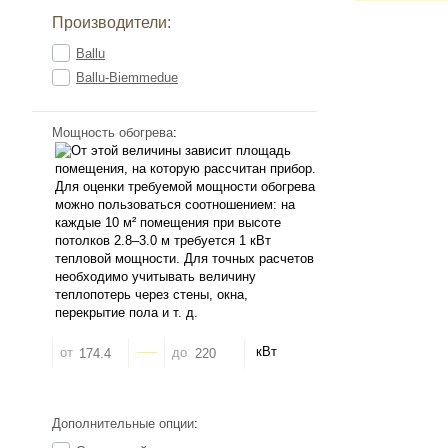
Производители:
Ballu
Ballu-Biemmedue
Мощность обогрева
:
кВт
от
до
Дополнительные опции
: