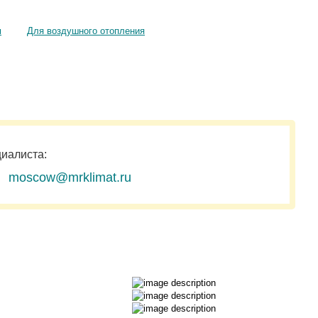
м
Для воздушного отопления
циалиста:
moscow@mrklimat.ru