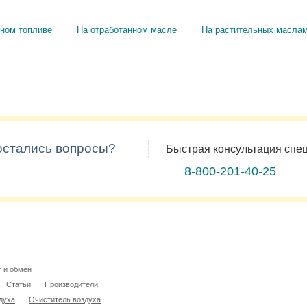
ном топливе
На отработанном масле
На растительных масла
 остались вопросы?
Быстрая консультация спе
8-800-201-40-25
т и обмен
Статьи
Производители
духа
Очиститель воздуха