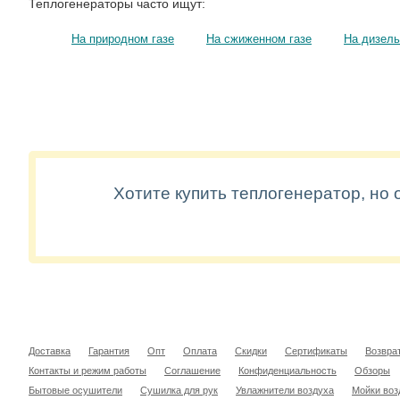
Теплогенераторы часто ищут:
На природном газе
На сжиженном газе
На дизель
Хотите купить теплогенератор, но
Доставка
Гарантия
Опт
Оплата
Скидки
Сертификаты
Возвра
Контакты и режим работы
Соглашение
Конфиденциальность
Обзоры
Бытовые осушители
Сушилка для рук
Увлажнители воздуха
Мойки воз