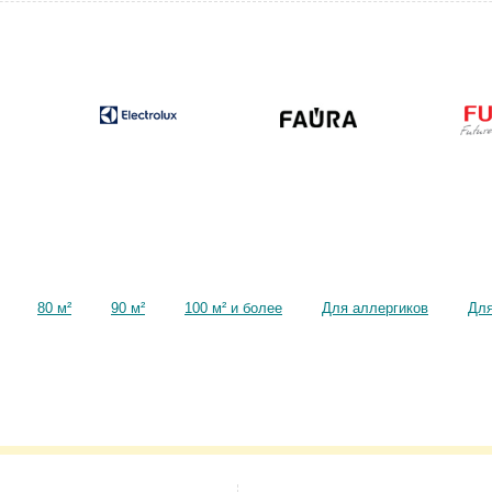
80 м²
90 м²
100 м² и более
Для аллергиков
Для