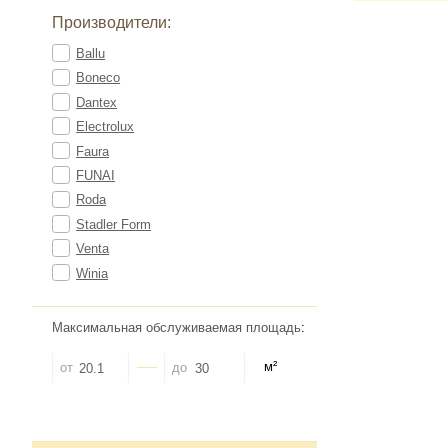
Производители:
Ballu
Boneco
Dantex
Electrolux
Faura
FUNAI
Roda
Stadler Form
Venta
Winia
Максимальная обслуживаемая площадь
:
м²
от
до