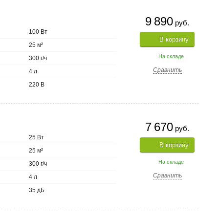
9 890
руб.
100 Вт
В корзину
25 м²
На складе
300 г/ч
Сравнить
4 л
220 В
7 670
руб.
25 Вт
В корзину
25 м²
На складе
300 г/ч
Сравнить
4 л
35 дБ