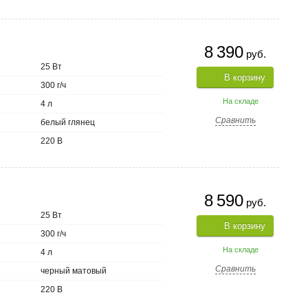
8 390
руб.
25 Вт
В корзину
300 г/ч
На складе
4 л
Сравнить
белый глянец
220 В
8 590
руб.
25 Вт
В корзину
300 г/ч
На складе
4 л
Сравнить
черный матовый
220 В