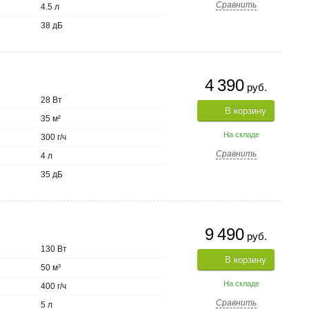
Сравнить
4.5 л
38 дБ
4 390
руб.
28 Вт
В корзину
35 м²
На складе
300 г/ч
Сравнить
4 л
35 дБ
9 490
руб.
130 Вт
В корзину
50 м³
На складе
400 г/ч
Сравнить
5 л