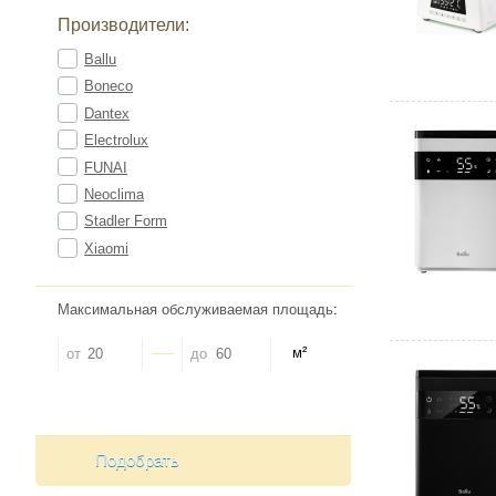
Производители:
Ballu
Boneco
Dantex
Electrolux
FUNAI
Neoclima
Stadler Form
Xiaomi
Максимальная обслуживаемая площадь
:
м²
от
до
Подобрать