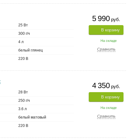
5 990
руб.
25 Вт
В корзину
300 г/ч
На складе
4 л
Сравнить
белый глянец
220 В
C
4 350
руб.
28 Вт
В корзину
250 г/ч
На складе
3.6 л
Сравнить
белый матовый
220 В