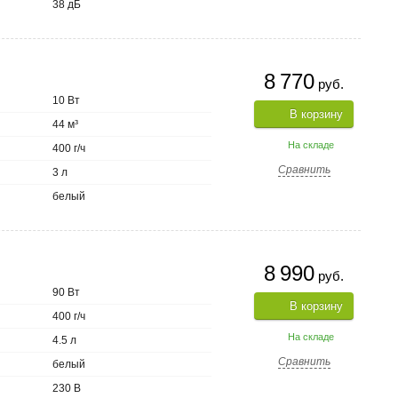
38 дБ
8 770
руб.
10 Вт
В корзину
44 м³
На складе
400 г/ч
Сравнить
3 л
белый
8 990
руб.
90 Вт
В корзину
400 г/ч
На складе
4.5 л
Сравнить
белый
230 В